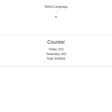
Select Language
▼
Counter
Today:
103
Yesterday:
643
Total:
539560