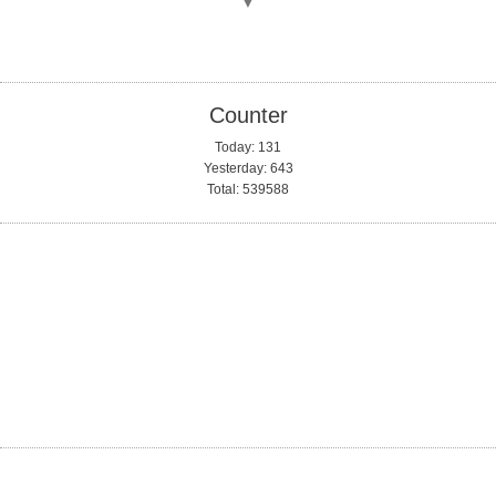
▼
Counter
Today:
131
Yesterday:
643
Total:
539588