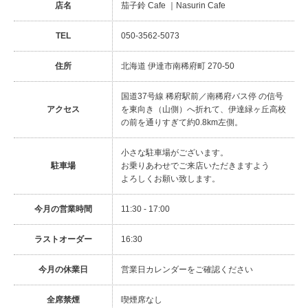
店名
茄子鈴 Cafe ｜Nasurin Cafe
TEL
050-3562-5073
住所
北海道 伊達市南稀府町 270-50
国道37号線 稀府駅前／南稀府バス停 の信号
アクセス
を東向き（山側）へ折れて、伊達緑ヶ丘高校
の前を通りすぎて約0.8km左側。
小さな駐車場がございます。
駐車場
お乗りあわせでご来店いただきますよう
よろしくお願い致します。
今月の営業時間
11:30 - 17:00
ラストオーダー
16:30
今月の休業日
営業日カレンダーをご確認ください
全席禁煙
喫煙席なし