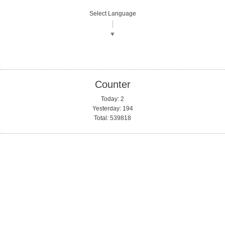
Select Language
▼
Counter
Today:
2
Yesterday:
194
Total:
539818