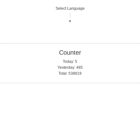
Select Language
▼
Counter
Today:
5
Yesterday:
485
Total:
538819