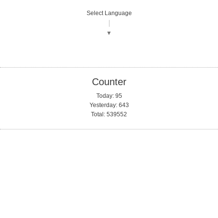
Select Language
▼
Counter
Today:
95
Yesterday:
643
Total:
539552