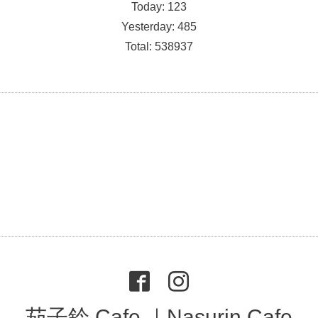
Today:
123
Yesterday:
485
Total:
538937
茄子鈴 Cafe ｜Nasurin Cafe