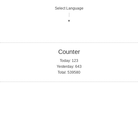
Select Language
▼
Counter
Today:
123
Yesterday:
643
Total:
539580