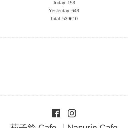
Today:
153
Yesterday:
643
Total:
539610
茄子鈴 Cafe ｜Nasurin Cafe