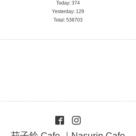
Today:
374
Yesterday:
129
Total:
538703
茄子鈴 Cafe ｜Nasurin Cafe