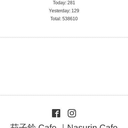
Today:
281
Yesterday:
129
Total:
538610
茄子鈴 Cafe ｜Nasurin Cafe