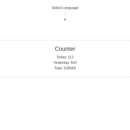
Select Language
▼
Counter
Today:
112
Yesterday:
643
Total:
539569