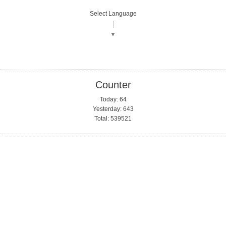
Select Language
▼
Counter
Today:
64
Yesterday:
643
Total:
539521