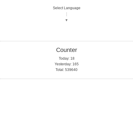
Select Language
▼
Counter
Today:
18
Yesterday:
165
Total:
539640