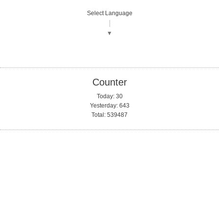
Select Language
▼
Counter
Today:
30
Yesterday:
643
Total:
539487