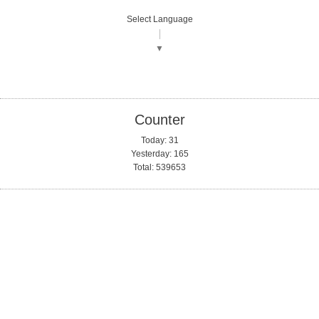
Select Language
▼
Counter
Today:
31
Yesterday:
165
Total:
539653