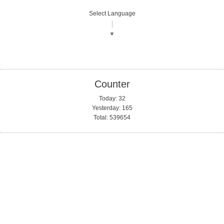
Select Language
▼
Counter
Today:
32
Yesterday:
165
Total:
539654