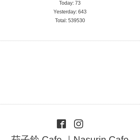
Today:
73
Yesterday:
643
Total:
539530
茄子鈴 Cafe ｜Nasurin Cafe