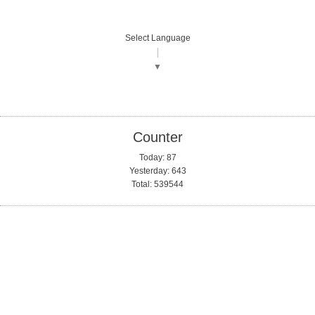
Select Language
▼
Counter
Today:
87
Yesterday:
643
Total:
539544