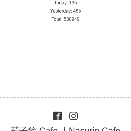
Today:
135
Yesterday:
485
Total:
538949
茄子鈴 Cafe ｜Nasurin Cafe