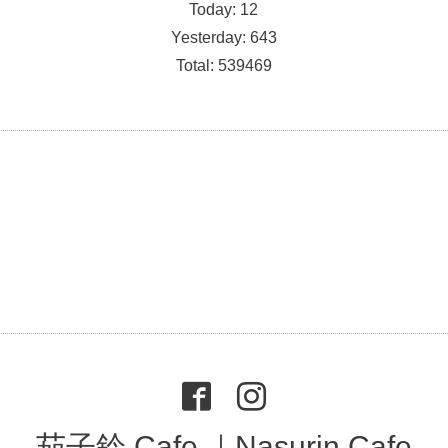
Today:
12
Yesterday:
643
Total:
539469
茄子鈴 Cafe ｜Nasurin Cafe