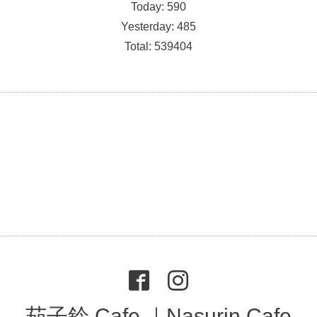
Today:
590
Yesterday:
485
Total:
539404
茄子鈴 Cafe ｜Nasurin Cafe