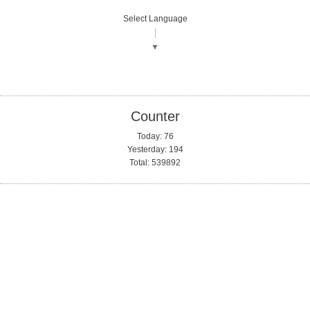
Select Language
▼
Counter
Today:
76
Yesterday:
194
Total:
539892