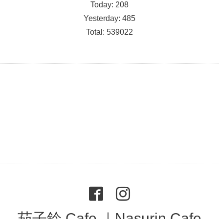
Today:
208
Yesterday:
485
Total:
539022
茄子鈴 Cafe ｜Nasurin Cafe