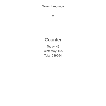
Select Language
▼
Counter
Today:
42
Yesterday:
165
Total:
539664