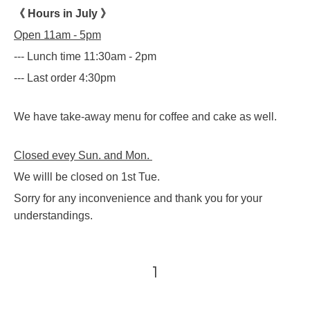
《 Hours in July 》
Open 11am - 5pm
--- Lunch time 11:30am - 2pm
--- Last order 4:30pm
We have take-away menu for coffee and cake as well.
Closed evey Sun. and Mon.
We willl be closed on 1st Tue.
Sorry for any inconvenience and thank you for your
understandings.
1