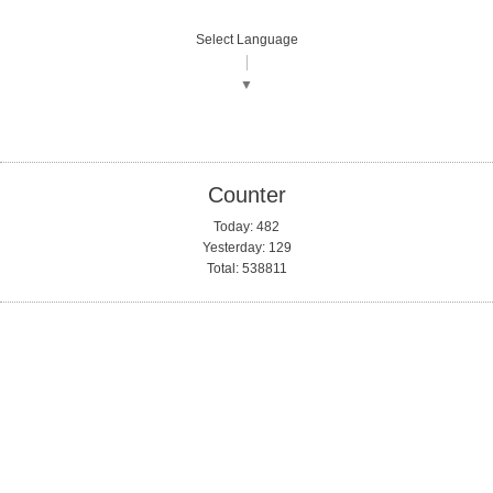
Select Language
▼
Counter
Today:
482
Yesterday:
129
Total:
538811