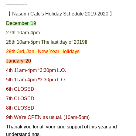
--------------
【 Nasurin Cafe's Holiday Schedule 2019-2020 】
December '19
27th 10am-4
pm
28th 10am-5pm The last day of 2019!!
29th-3rd, Jan. New Year Holidays
January '20
4th 11am-4pm *3:30pm L.O.
5th 11am-4pm *3:30pm L.O.
6th CLOSED
7th CLOSED
8th CLOSED
9th We're OPEN as usual. (10am-5pm)
Thanak you for all your kind support of this year and
understandings.