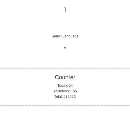
1
Select Language
▼
Counter
Today:
54
Yesterday:
165
Total:
539676