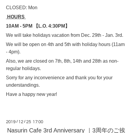
CLOSED: Mon
HOURS
10AM - 5PM 【L.O. 4:30PM】
We will take holidays vacation from Dec. 29th - Jan. 3rd.
We will be open on 4th and 5th with holiday hours (11am
- 4pm).
Also, we are closed on 7th, 8th, 14th and 28th as non-
regular holidays.
Sorry for any inconvenience and thank you for your
understandings.
Have a happy new year!
2019
/
12
/
25 17:00
Nasurin Cafe 3rd Anniversary ｜3周年のご挨