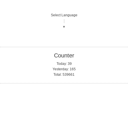
Select Language
▼
Counter
Today:
39
Yesterday:
165
Total:
539661