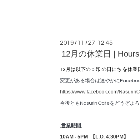
2019
11
27 12:45
/
/
12月の休業日 | Hours i
12月は以下の
○
印 の日にち を休
変更がある場合は速やかにFaceb
https://www.facebook.com/NasurinC
今後ともNasurin Cafeをどう
営業時間
10AM - 5PM 【
L.O. 4:30PM】