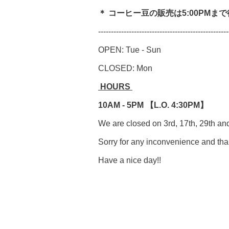
＊ コーヒー豆の販売は5:00PMま
---------------------------------------------------
OPEN: Tue - Sun
CLOSED: Mon
HOURS
10AM - 5PM 【L.O. 4:30PM】
We are closed on 3rd, 17th, 29th an
Sorry for any inconvenience and tha
Have a nice day!!