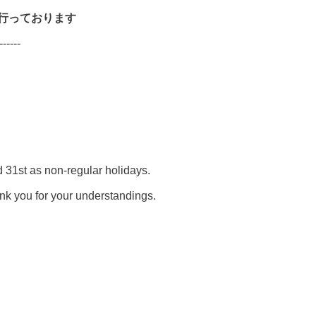
で行っております
------
d 31st as non-regular holidays.
nk you for your understandings.