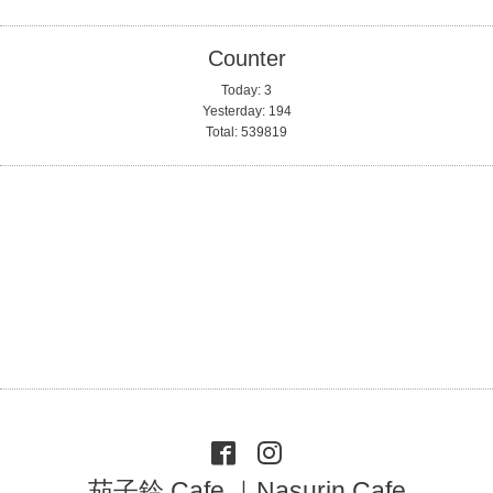
Counter
Today:
3
Yesterday:
194
Total:
539819
茄子鈴 Cafe ｜Nasurin Cafe