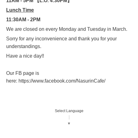
11AM - 5PM 【L.O. 4:30PM】
Lunch Time
11:30AM - 2PM
We are closed on every Monday and Tuesday in March.
Sorry for any inconvenience and thank you for your
understandings.
Have a nice day!!
Our FB page is
here:
https://www.facebook.com/NasurinCafe/
Select Language
▼