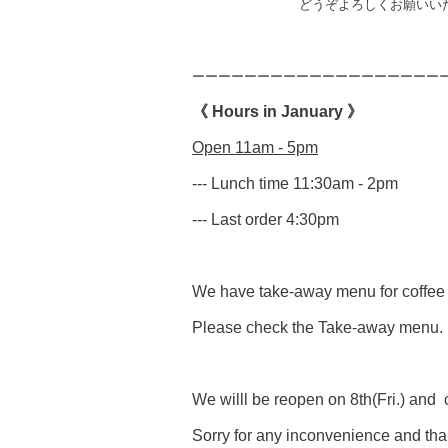
どうぞよろしくお願いいたし
ーーーーーーーーーーーーーーーーーーー
《 Hours in January 》
Open 11am - 5pm
--- Lunch time 11:30am - 2pm
--- Last order 4:30pm
We have take-away menu for coffee
Please check the Take-away menu.
We willl be reopen on 8th(Fri.) and c
Sorry for any inconvenience and tha