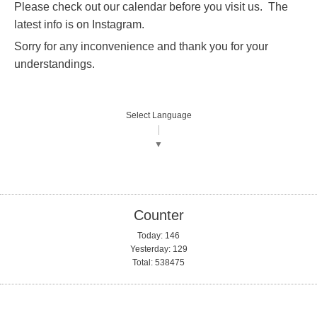
Please check out our calendar before you visit us.
The
latest info is on Instagram.
Sorry for any inconvenience and thank you for your
understandings.
Select Language
▼
Counter
Today:
146
Yesterday:
129
Total:
538475